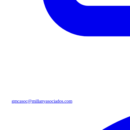
gmcasoc@millanyasociados.com