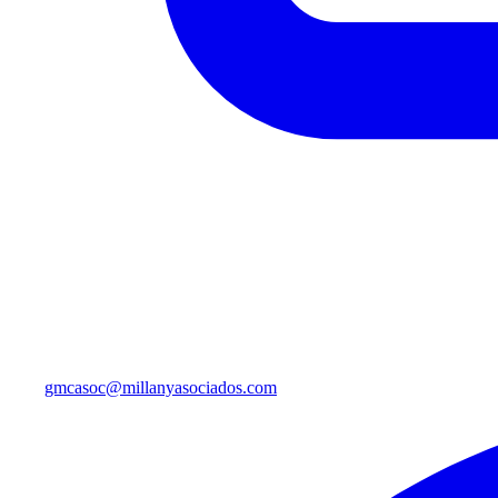
gmcasoc@millanyasociados.com