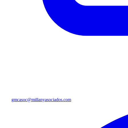
gmcasoc@millanyasociados.com